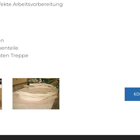
fekte Arbeitsvorbereitung
en
penteile
ten Treppe
KO