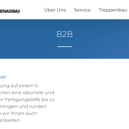
Über Uns
Service
Treppenbau
B2B
ker
ung auf einem 5-
hen eine rationelle und
r Fertigungstiefe bis zu
mmlingen und runden
 wir Ihnen auch
anbieten.